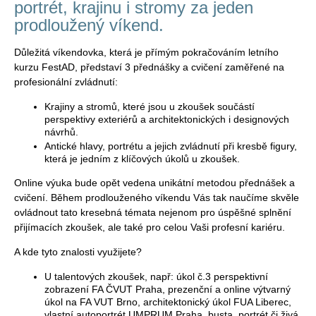
portrét, krajinu i stromy za jeden
prodloužený víkend.
Důležitá víkendovka, která je přímým pokračováním letního
kurzu FestAD, představí 3 přednášky a cvičení zaměřené na
profesionální zvládnutí:
Krajiny a stromů, které jsou u zkoušek součástí
perspektivy exteriérů a architektonických i designových
návrhů.
Antické hlavy, portrétu a jejich zvládnutí při kresbě figury,
která je jedním z klíčových úkolů u zkoušek.
Online výuka bude opět vedena unikátní metodou přednášek a
cvičení. Během prodlouženého víkendu Vás tak naučíme skvěle
ovládnout tato kresebná témata nejenom pro úspěšné splnění
přijímacích zkoušek, ale také pro celou Vaši profesní kariéru.
A kde tyto znalosti využijete?
U talentových zkoušek, např: úkol č.3 perspektivní
zobrazení FA ČVUT Praha, prezenční a online výtvarný
úkol na FA VUT Brno, architektonický úkol FUA Liberec,
vlastní autoportrét UMPRUM Praha, busta, portrét či živá