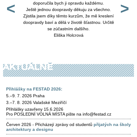
<
>
tní kurzy i
doporučila bych ji opravdu každému.
profesi
 to posune
Ještě jednou doopravdy děkuju za všechno.
pozn
e do Vaší
Zjistila jsem díky těmto kurzům, že mě kreslení
inspirati
i!
doopravdy baví a dělá v životě šťastnou. Určitě
Fakultu 
se zúčastním dalšího.
zkoušek
.
Eliška Holcrová
Přihlášky na FESTAD 2026:
5.–9. 7. 2026 Praha
3.–7. 8. 2026 Valašské Meziříčí
Přihlášky uzavřeny 15.6.2026
Pro POSLEDNÍ VOLNÁ MÍSTA pište na info@festad.cz
Červen 2026 - Přicházejí zprávy od studentů
přijatých na školy
architektury a designu