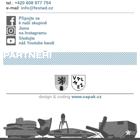
tel.:
+420 608 977 754
e-mail:
info@festad.cz
Připojte se
k naší skupině
Jsme
na Instagramu
Sledujte
náš Youtube kanál
design & coding
www.capak.cz