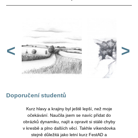
<
>
Doporučení studentů
vat celému
Kurz hlavy a krajiny byl ještě lepší, než moje
FestA
ipravil na
očekávání. Naučila jsem se navíc přidat do
doporučit 
em přijata,
obrázků dynamiku, najít a opravit si stálé chyby
zkoušky 
čitelé jsou
v kresbě a plno dalších věcí. Takhle víkendovka
své kres
ním čase
stejně důležitá jako letní kurz FestAD a
úrovní 