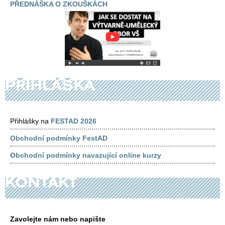
PŘEDNÁŠKA O ZKOUŠKÁCH
Přihlášky na
FESTAD 2026
Obchodní podmínky FestAD
Obchodní podmínky navazující online kurzy
Zavolejte nám nebo napište