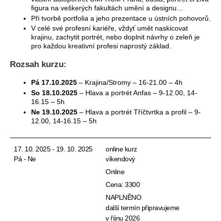
figura na veškerých fakultách umění a designu…
Při tvorbě portfolia a jeho prezentace u ústních pohovorů.
V celé své profesní kariéře, vždyť umět naskicovat
krajinu, zachytit portrét, nebo doplnit návrhy o zeleň je
pro každou kreativní profesi naprostý základ.
Rozsah kurzu:
Pá 17.10.2025
– Krajina/Stromy – 16-21.00 – 4h
So 18.10.2025
– Hlava a portrét Anfas – 9-12.00, 14-
16.15 – 5h
Ne 19.10.2025
– Hlava a portrét Tříčtvrtka a profil – 9-
12.00, 14-16.15 – 5h
17. 10. 2025 - 19. 10. 2025
online kurz
Pá - Ne
víkendový
Online
Cena: 3300
NAPLNĚNO
další termín připravujeme
v říjnu 2026